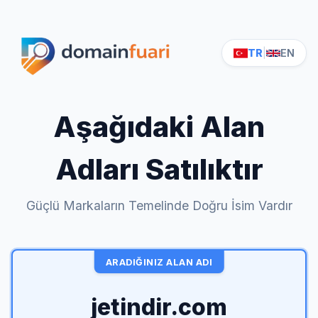
TR
|
EN
Aşağıdaki Alan
Adları Satılıktır
Güçlü Markaların Temelinde Doğru İsim Vardır
ARADIĞINIZ ALAN ADI
jetindir.com